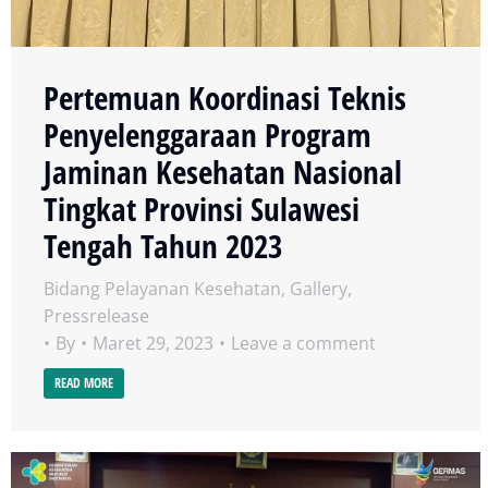
Pertemuan Koordinasi Teknis
Penyelenggaraan Program
Jaminan Kesehatan Nasional
Tingkat Provinsi Sulawesi
Tengah Tahun 2023
Bidang Pelayanan Kesehatan
,
Gallery
,
Pressrelease
By
Maret 29, 2023
Leave a comment
READ MORE