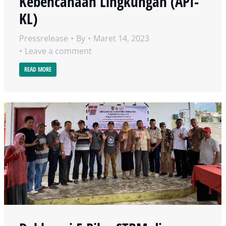
Kebencanaan Lingkungan (API-
KL)
Pressrelease
By
Maret 14, 2023
Leave a comment
READ MORE