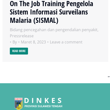
On The Job Training Pengelola
Sistem Informasi Surveilans
Malaria (SISMAL)
Bidang pencegahan dan pengendalian penyakit
,
Pressrelease
By
Maret 8, 2023
Leave a comment
READ MORE