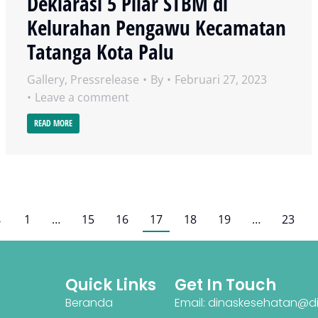
Deklarasi 5 Pilar STBM di
Kelurahan Pengawu Kecamatan
Tatanga Kota Palu
Gallery
,
Pressrelease
By
Februari 27, 2023
Leave a comment
READ MORE
←
1
…
15
16
17
18
19
…
23
Quick Links
Get In Touch
Beranda
Email: dinaskesehatan@di