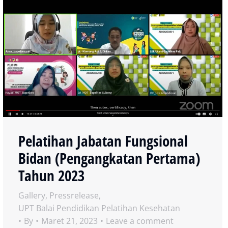
Pelatihan Jabatan Fungsional
Bidan (Pengangkatan Pertama)
Tahun 2023
Gallery
,
Pressrelease
,
UPT Balai Pendidikan Pelatihan Kesehatan
By
Maret 21, 2023
Leave a comment