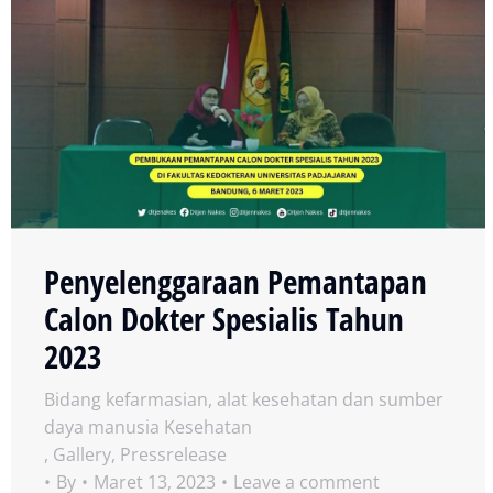
Penyelenggaraan Pemantapan
Calon Dokter Spesialis Tahun
2023
Bidang kefarmasian, alat kesehatan dan sumber
daya manusia Kesehatan
,
Gallery
,
Pressrelease
By
Maret 13, 2023
Leave a comment