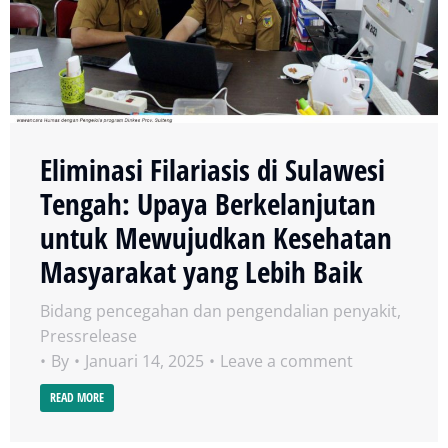
Eliminasi Filariasis di Sulawesi
Tengah: Upaya Berkelanjutan
untuk Mewujudkan Kesehatan
Masyarakat yang Lebih Baik
Bidang pencegahan dan pengendalian penyakit
,
Pressrelease
By
Januari 14, 2025
Leave a comment
READ MORE