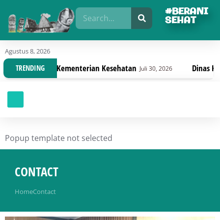
#BERANI
SEHAT
Agustus 8, 2026
aru Kementerian Kesehatan
Dinas Kesehatan Sulte
TRENDING
Juli 30, 2026
Popup template not selected
CONTACT
You are here:
Home
Contact