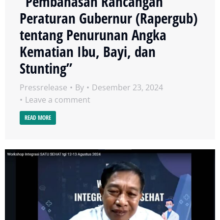
“Pembahasan Rancangan
Peraturan Gubernur (Rapergub)
tentang Penurunan Angka
Kematian Ibu, Bayi, dan
Stunting”
Pressrelease
By
Desember 23, 2024
Leave a comment
READ MORE