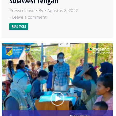
Sulawesi Tengah
Pressrelease
By
Agustus 8, 2022
Leave a comment
READ MORE