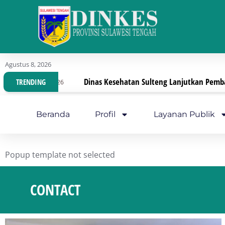
Agustus 8, 2026
Dinas Kesehatan Sulteng Lanjutkan Pembahasan Pergub, Fokus
TRENDING
Beranda
Profil
Layanan Publik
Popup template not selected
CONTACT
You are here: