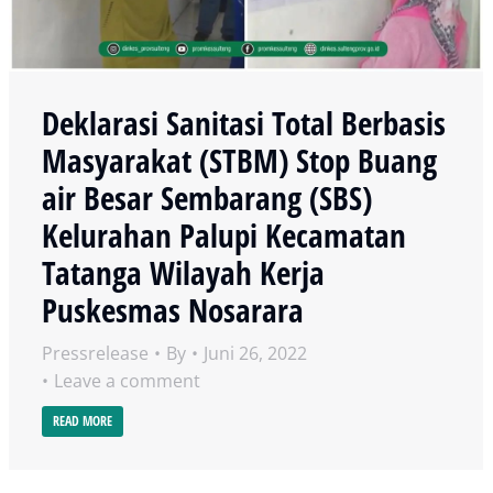
Deklarasi Sanitasi Total Berbasis
Masyarakat (STBM) Stop Buang
air Besar Sembarang (SBS)
Kelurahan Palupi Kecamatan
Tatanga Wilayah Kerja
Puskesmas Nosarara
Pressrelease
By
Juni 26, 2022
Leave a comment
READ MORE