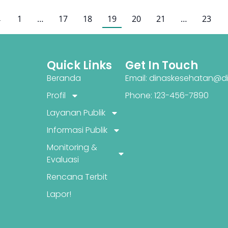
←
1
…
17
18
19
20
21
…
23
Quick Links
Get In Touch
Beranda
Email: dinaskesehatan@di
Profil
Phone: 123-456-7890
Layanan Publik
Informasi Publik
Monitoring &
Evaluasi
Rencana Terbit
Lapor!