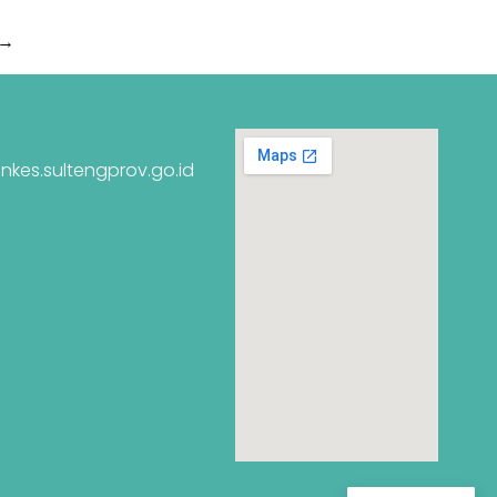
→
nkes.sultengprov.go.id