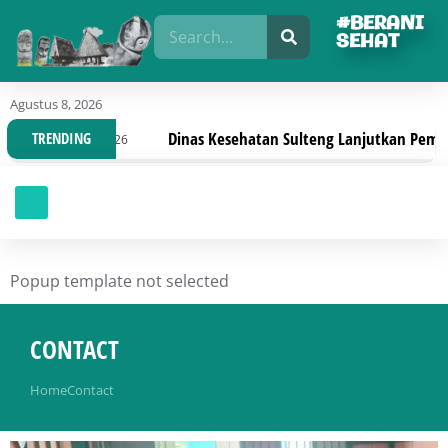
#BERANI
SEHAT
Agustus 8, 2026
Dinas Kesehatan Sulteng Lanjutkan Pembahasan Pergub, Fokus
TRENDING
Popup template not selected
CONTACT
You are here:
Home
Contact