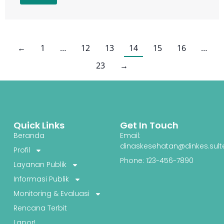
←
1
…
12
13
14
15
16
…
23
→
Quick Links
Get In Touch
Beranda
Email:
dinaskesehatan@dinkes.sult
Profil
Phone: 123-456-7890
Layanan Publik
Informasi Publik
Monitoring & Evaluasi
Rencana Terbit
Lapor!